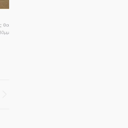
ς θα
:30μμ