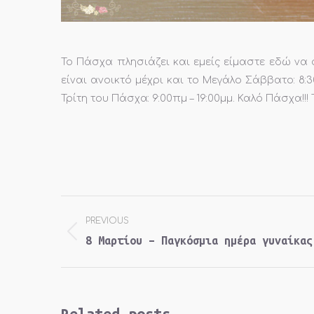
Το Πάσχα πλησιάζει και εμείς είμαστε εδώ να 
είναι ανοικτό μέχρι και το Μεγάλο Σάββατο: 8:3
Τρίτη του Πάσχα: 9:00πμ – 19:00μμ. Καλό Πάσχα!!!
Post
PREVIOUS
navigation
Previous
8 Μαρτίου – Παγκόσμια ημέρα γυναίκας
post:
Related posts