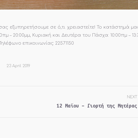
σας εξυπηρετήσουμε σε ό,τι χρειαστείτε! Το κατάστημά μα
0πμ – 20:00μμ, Κυριακή και Δευτέρα του Πάσχα: 10:00πμ – 13
 Τηλέφωνο επικοινωνίας: 22571150
23 April 2019
NEXT
Next
12 Μαϊου – Γιορτή της Μητέρας
post: