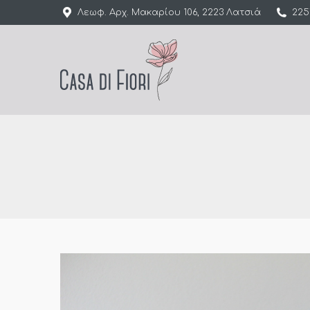
Λεωφ. Αρχ. Μακαρίου 106, 2223 Λατσιά
225