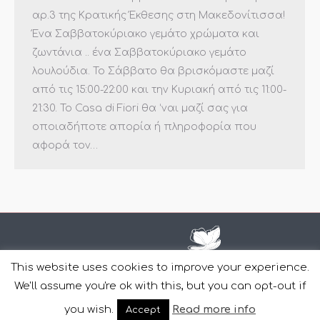
αρ.3 της Κρατικής Έκθεσης στη Μακεδονίτισσα!
Ένα Σαββατοκύριακο γεμάτο χρώματα και
ζωντάνια .. ένα Σαββατοκύριακο γεμάτο
λουλούδια. Το Σάββατο θα βρισκόμαστε μαζί
από τις 15:00-22:00 και την Κυριακή από τις 11:00-
21:30. Το Casa di Fiori θα ‘ναι μαζί σας για
οποιαδήποτε απορία ή πληροφορία που
αφορά τον…
This website uses cookies to improve your experience.
We'll assume you're ok with this, but you can opt-out if
Copyright Casa Di Fiori © 2011-2022 | Design and Development
you wish.
Read more info
Accept
by
YourWebStep
.