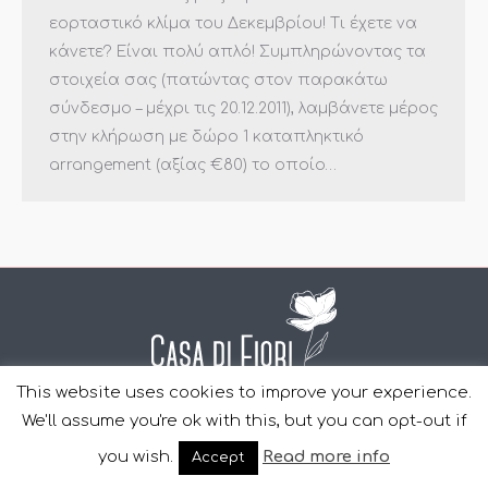
εορταστικό κλίμα του Δεκεμβρίου! Τι έχετε να
κάνετε? Είναι πολύ απλό! Συμπληρώνοντας τα
στοιχεία σας (πατώντας στον παρακάτω
σύνδεσμο – μέχρι τις 20.12.2011), λαμβάνετε μέρος
στην κλήρωση με δώρο 1 καταπληκτικό
arrangement (αξίας €80) το οποίο…
This website uses cookies to improve your experience.
Copyright Casa Di Fiori © 2011-2022 | Design and Development
We'll assume you're ok with this, but you can opt-out if
by
YourWebStep
.
you wish.
Read more info
Accept