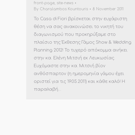
front-page
,
site-news
By
Charalambos Kountouris
8 November 2011
Το Casa di Fiori βρίσκεται στην ευχάριστη
θέση να σας ανακοινώσει το νικητή του
διαγωνισμού που προκηρύξαμε στο
πλαίσιο της Έκθεσης Γάμος Show & Wedding
Planning 2012! Το τυχερό απόκομμα ανήκει
στην κα. Ελένη Μιτσιή εκ Λευκωσίας.
Ευχόμαστε στην κα. Μιτσιή βίον
ανθόσπαρτον (η ημερομηνία γάμου έχει
οριστεί για τις 19.05.2011) και κάθε καλό! Η
παραλαβή…