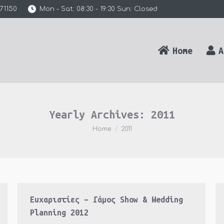
71150
Mon - Sat: 08:30 - 19:30 Sun: Closed
Home
A
Yearly Archives:
2011
You are here:
Home
2011
Ευχαριστίες – Γάμος Show & Wedding
Planning 2012