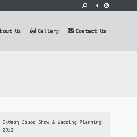
Search:
Facebook
Instagram
page
page
opens
opens
bout Us
Gallery
Contact Us
in
in
new
new
window
window
Έκθεση Γάμος Show & Wedding Planning
2012