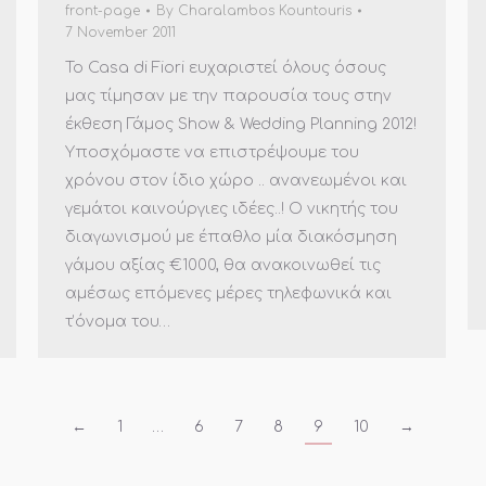
front-page
By
Charalambos Kountouris
7 November 2011
To Casa di Fiori ευχαριστεί όλους όσους
μας τίμησαν με την παρουσία τους στην
έκθεση Γάμος Show & Wedding Planning 2012!
Υποσχόμαστε να επιστρέψουμε του
χρόνου στον ίδιο χώρο .. ανανεωμένοι και
γεμάτοι καινούργιες ιδέες..! Ο νικητής του
διαγωνισμού με έπαθλο μία διακόσμηση
γάμου αξίας €1000, θα ανακοινωθεί τις
αμέσως επόμενες μέρες τηλεφωνικά και
τ’όνομα του…
←
1
…
6
7
8
9
10
→