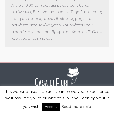
Απ’ τις 10:00 το πρωί μέχρι και τις 18:00 το
απόγευμα, δηλώνουμε παρών! Στηρίξτε κι εσείς
με τη σειρά σας, συνανθρώπους μας .. που
απλά επιζητούν λίγη χαρά και αγάπη! Στον
προαύλιο χώρο του ιδρύματος Χρίστου Στέλιου
Ιωάννου .. πρέπει και…
This website uses cookies to improve your experience.
Copyright Casa Di Fiori © 2011-2022 | Design and Development
We'll assume you're ok with this, but you can opt-out if
by
YourWebStep
.
you wish.
Read more info
Accept