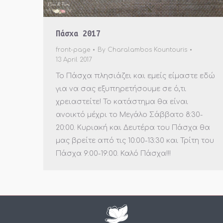
Πάσχα 2017
front-page
By
Charalambos Kountouris
13 April 2017
Το Πάσχα πλησιάζει και εμείς είμαστε εδώ
για να σας εξυπηρετήσουμε σε ό,τι
χρειαστείτε! Το κατάστημα θα είναι
ανοικτό μέχρι το Μεγάλο Σάββατο 8:30-
20:00. Κυριακή και Δευτέρα του Πάσχα θα
μας βρείτε από τις 10:00-13:30 και Τρίτη του
Πάσχα 9:00-19:00. Καλό Πάσχα!!!