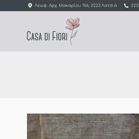
Λεωφ. Αρχ. Μακαρίου 106, 2223 Λατσιά
225