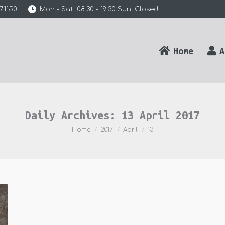
71150
Mon - Sat: 08:30 - 19:30 Sun: Closed
Home
A
Daily Archives:
13 April 2017
You are here:
Home
2017
April
13