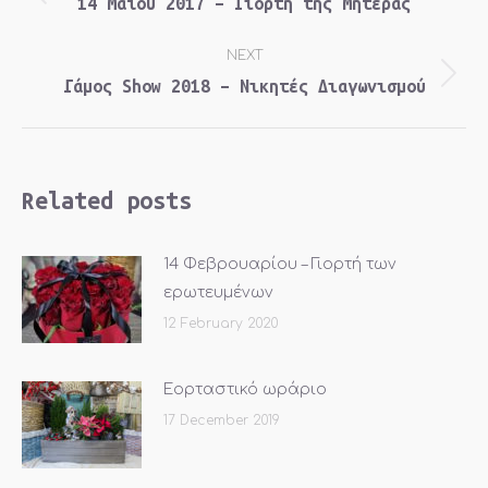
navigation
14 Μαϊου 2017 – Γιορτή της Μητέρας
Previous
post:
NEXT
Γάμος Show 2018 – Νικητές Διαγωνισμού
Next
post:
Related posts
14 Φεβρουαρίου – Γιορτή των
ερωτευμένων
12 February 2020
Εορταστικό ωράριο
17 December 2019