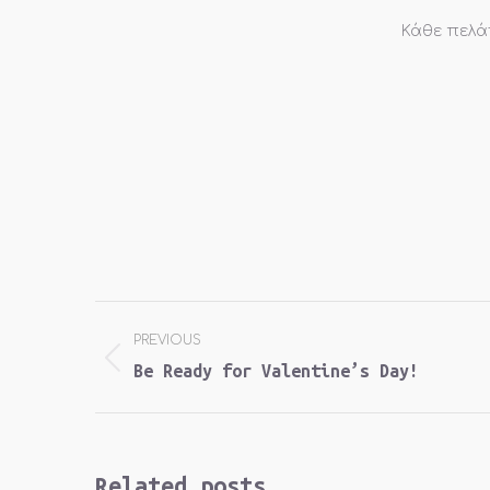
Κάθε πελάτ
Post
PREVIOUS
navigation
Previous
Be Ready for Valentine’s Day!
post:
Related posts