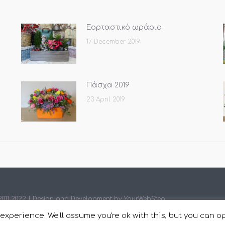
Εορταστικό ωράριο
17 December 2019
Πάσχα 2019
23 April 2019
 2011-2022 | Design and Development by
YourWebStep
.
xperience. We'll assume you're ok with this, but you can op