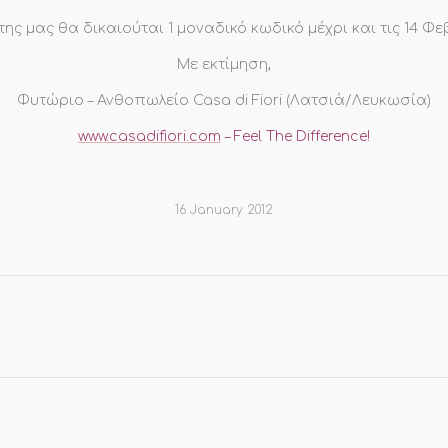
ης μας θα δικαιούται 1 μοναδικό κωδικό μέχρι και τις 14 Φ
Με εκτίμηση,
Φυτώριο – Ανθοπωλείο Casa di Fiori (Λατσιά/Λευκωσία)
www.casadifiori.com
– Feel The Difference!
16 January 2012
Next
post: