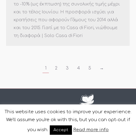
το -10% (ως έκπτωση) της συνολικής τιμής μέχρι
και το τέλος Ιουνίου. Η προσφορά ισχύει για
κρατήσεις που αφορούν Γάμους του 2014 αλλά
και του 2015. Γιατί με το Casa di Fiori, νιώθουμε
τη διαφορά | Solo Casa di Fiori
1
2
3
4
5
→
This website uses cookies to improve your experience.
We'll assume you're ok with this, but you can opt-out if
Copyright Casa Di Fiori © 2011-2022 | Design and Development
you wish.
Read more info
Accept
by
YourWebStep
.