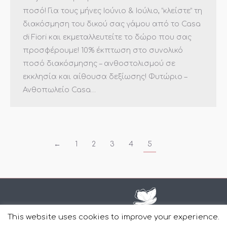
ποσό! Για τους μήνες Ιούνιο & Ιούλιο, “κλείστε” τη
διακόσμηση του δικού σας γάμου από το Casa
di Fiori και εκμεταλλευτείτε το δώρο που σας
προσφέρουμε! 10% έκπτωση στο συνολικό
ποσό διακόσμησης – ανθοστολισμού σε
εκκλησία και αίθουσα δεξίωσης! Φυτώριο –
Ανθοπωλείο Casa…
←
1
2
3
4
5
This website uses cookies to improve your experience.