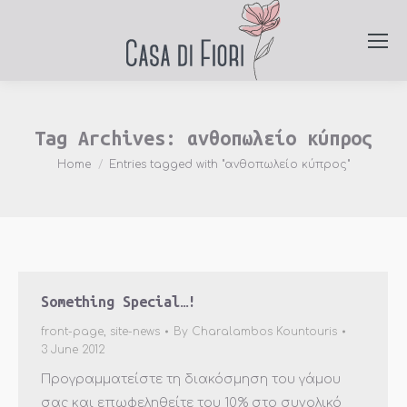
Tag Archives:
ανθοπωλείο κύπρος
You are here:
Home
Entries tagged with "ανθοπωλείο κύπρος"
Something Special…!
front-page
,
site-news
By
Charalambos Kountouris
3 June 2012
Προγραμματείστε τη διακόσμηση του γάμου
σας και επωφεληθείτε του 10% στο συνολικό