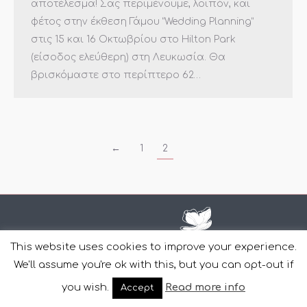
αποτέλεσμα! Σας περιμένουμε, λοιπόν, και
φέτος στην έκθεση Γάμου “Wedding Planning”
στις 15 και 16 Οκτωβρίου στο Hilton Park
(είσοδος ελεύθερη) στη Λευκωσία. Θα
βρισκόμαστε στο περίπτερο 62…
←
1
2
This website uses cookies to improve your experience.
We'll assume you're ok with this, but you can opt-out if
Copyright Casa Di Fiori © 2011-2022 | Design and Development
you wish.
Read more info
Accept
by
YourWebStep
.