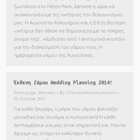
ζωντάνια στο Hilton Park, έφτασε η ώρα να
ανακοινώσουμε τις νικήτριες του διαγωνισμού
μας. Η Αυγούστα Καλογήρου και η Ε.Κ (η δεύτερη
νικήτρια δεν ήθελε να δημοσιεύουμε το πλήρες
όνομα της) .. κέρδισαν από 1 εκπτωτικό κουπόνι
για την διακόσμηση του γάμου τους. Η
ημερομηνία γάμου της Αυγούστας…
Έκθεση Γάμου Wedding Planning 2014!
front-page
,
site-news
By
Charalambos Kountouris
15 October 2013
Για κάθε ζευγάρι, η μέρα του γάμου φαντάζει
μοναδική και συνάμα εντυπωσιακή! Η κάθε
λεπτομέρεια για μας είναι σημαντική και πάντα
έχουμε ως στόχο το καλύτερο δυνατό