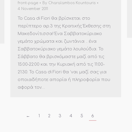
front-page
By
Charalambos Kountouris
4 November 2011
To Casa di Fiori θα βρίσκεται στο
περίπτερο αρ.3 της Κρατικής Έκθεσης στη
Μακεδονίτισσα! Ένα Σαββατοκύριακο
γεμάτο χρώματα και ζωντάνια .. ένα
Σαββατοκύριακο γεμάτο λουλούδια. Το
Σάββατο θα βρισκόμαστε μαζί από τις
15:00-22:00 και την Κυριακή από τις 11:00-
21:30. Το Casa di Fiori θα ‘ναι μαζί σας για
οποιαδήποτε απορία ή πληροφορία που
αφορά τον…
←
1
2
3
4
5
6