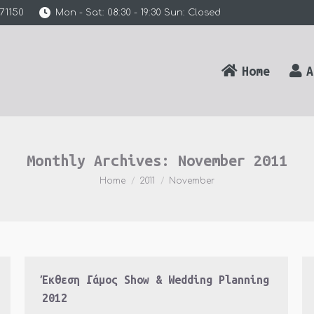
71150
Mon - Sat: 08:30 - 19:30 Sun: Closed
Home
A
Monthly Archives:
November 2011
You are here:
Home
2011
November
Έκθεση Γάμος Show & Wedding Planning
2012