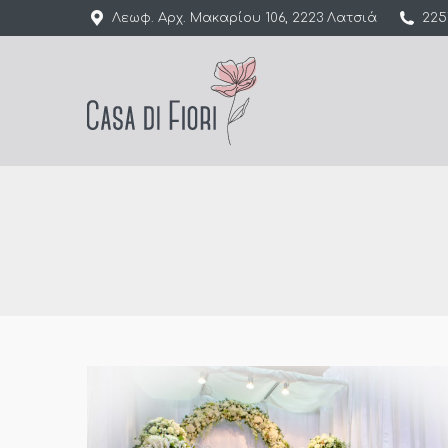
Λεωφ. Αρχ. Μακαρίου 106, 2223 Λατσιά
225