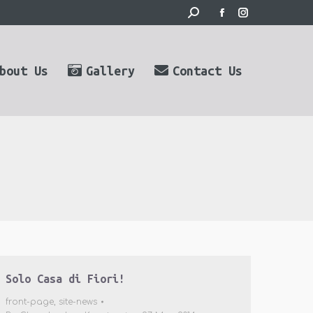
Search:
Facebook
Instagram
page
page
opens
opens
bout Us
Gallery
Contact Us
in
in
new
new
window
window
Solo Casa di Fiori!
front-page
,
site-news