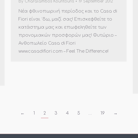
By
Charalambos Kountouris
19 September 2012
Νέα φθινοπωρινή περίοδος και το Casa di
Fiori είναι ‘δω, μαζί σας! Επισκεφθείτε το
κατάστημα μας και επωφεληθείτε των
προνομιακών προσφορών μας! Φυτώριο –
Ανθοπωλείο Casa di Fiori
www.casadifiori.com – Feel The Difference!
←
1
2
3
4
5
…
19
→