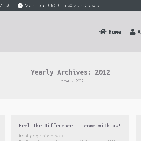
71150
Mon - Sat: 08:30 - 19:30 Sun: Closed
Home
A
Yearly Archives:
2012
You are here:
Home
2012
Feel The Difference .. come with us!
front-page
,
site-news