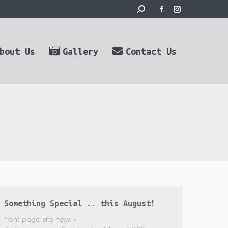
Search:
Facebook
Instagram
page
page
opens
opens
bout Us
Gallery
Contact Us
in
in
new
new
window
window
Something Special .. this August!
front-page
,
site-news