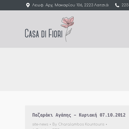
Λεωφ. Αρχ. Μακαρίου 106, 2223 Λατσιά
225
Παζαράκι Αγάπης – Κυριακή 07.10.2012
site-news
By
Charalambos Kountouris