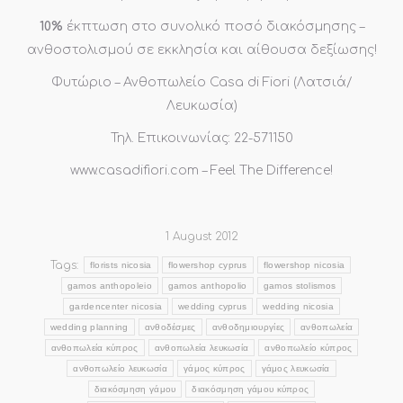
10%
έκπτωση στο συνολικό ποσό διακόσμησης –
ανθοστολισμού σε εκκλησία και αίθουσα δεξίωσης!
Φυτώριο – Ανθοπωλείο Casa di Fiori (Λατσιά/
Λευκωσία)
Τηλ. Επικοινωνίας: 22-571150
www.casadifiori.com – Feel The Difference!
1 August 2012
Tags:
florists nicosia
flowershop cyprus
flowershop nicosia
gamos anthopoleio
gamos anthopolio
gamos stolismos
gardencenter nicosia
wedding cyprus
wedding nicosia
wedding planning
ανθοδέσμες
ανθοδημιουργίες
ανθοπωλεία
ανθοπωλεία κύπρος
ανθοπωλεία λευκωσία
ανθοπωλείο κύπρος
ανθοπωλείο λευκωσία
γάμος κύπρος
γάμος λευκωσία
διακόσμηση γάμου
διακόσμηση γάμου κύπρος