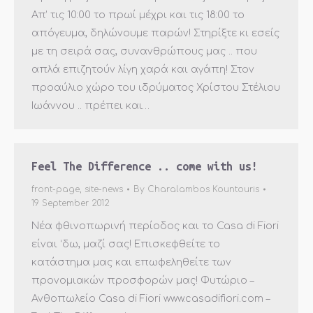
Απ’ τις 10:00 το πρωί μέχρι και τις 18:00 το
απόγευμα, δηλώνουμε παρών! Στηρίξτε κι εσείς
με τη σειρά σας, συνανθρώπους μας .. που
απλά επιζητούν λίγη χαρά και αγάπη! Στον
προαύλιο χώρο του ιδρύματος Χρίστου Στέλιου
Ιωάννου .. πρέπει και…
Feel The Difference .. come with us!
front-page
,
site-news
By
Charalambos Kountouris
19 September 2012
Νέα φθινοπωρινή περίοδος και το Casa di Fiori
είναι ‘δω, μαζί σας! Επισκεφθείτε το
κατάστημα μας και επωφεληθείτε των
προνομιακών προσφορών μας! Φυτώριο –
Ανθοπωλείο Casa di Fiori www.casadifiori.com –