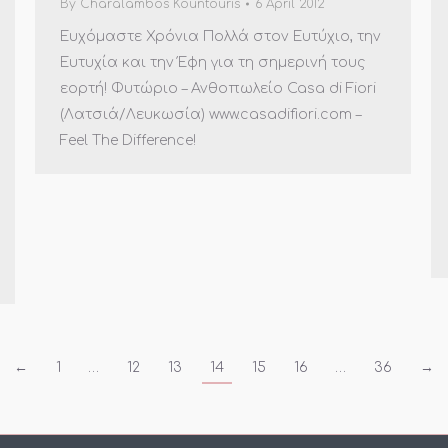
By
Charalambos Kountouris
6 April 2012
Ευχόμαστε Χρόνια Πολλά στον Ευτύχιο, την
Ευτυχία και την Έφη για τη σημερινή τους
εορτή! Φυτώριο – Ανθοπωλείο Casa di Fiori
(Λατσιά/Λευκωσία) www.casadifiori.com –
Feel The Difference!
←
1
…
12
13
14
15
16
…
36
→