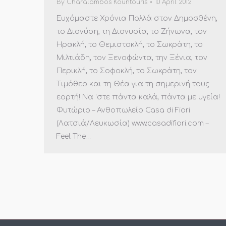
By
Charalambos Kountouris
10 April 2012
Ευχόμαστε Χρόνια Πολλά στον Δημοσθένη,
το Διονύση, τη Διονυσία, το Ζήνωνα, τον
Ηρακλή, το Θεμιστοκλή, το Σωκράτη, το
Μιλτιάδη, τον Ξενοφώντα, την Ξένια, τον
Περικλή, το Σοφοκλή, το Σωκράτη, τον
Τιμόθεο και τη Θέα για τη σημερινή τους
εορτή! Να ‘στε πάντα καλά, πάντα με υγεία!
Φυτώριο – Ανθοπωλείο Casa di Fiori
(Λατσιά/Λευκωσία) www.casadifiori.com –
Feel The…