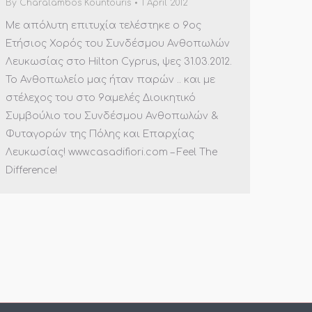
By
Charalambos Kountouris
1 April 2012
Με απόλυτη επιτυχία τελέστηκε ο 9ος
Ετήσιος Χορός του Συνδέσμου Ανθοπωλών
Λευκωσίας στο Hilton Cyprus, ψες 31.03.2012.
Το Ανθοπωλείο μας ήταν παρών .. και με
στέλεχος του στο 9αμελές Διοικητικό
Συμβούλιο του Συνδέσμου Ανθοπωλών &
Φυταγορών της Πόλης και Επαρχίας
Λευκωσίας! www.casadifiori.com – Feel The
Difference!