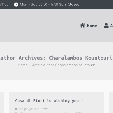
71150
Mon - Sat: 08:30 - 19:30 Sun: Closed
Home
A
Author Archives:
Charalambos Kountouri
You are here:
Home
Article author Charalambos Kountouris
Casa di Fiori is wishing you…!
front-page
,
site-news