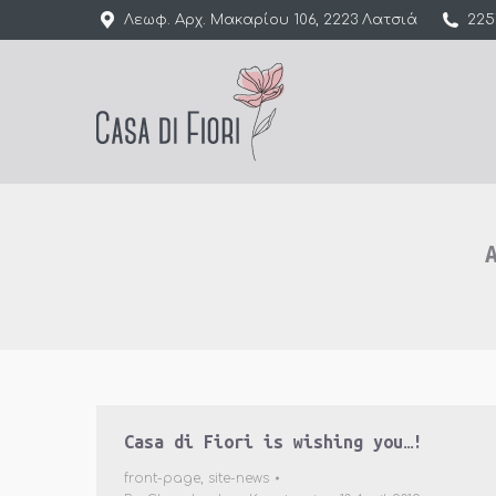
Λεωφ. Αρχ. Μακαρίου 106, 2223 Λατσιά
225
Casa di Fiori is wishing you…!
front-page
,
site-news