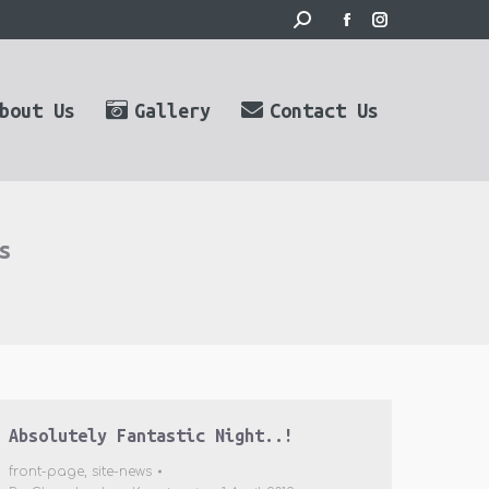
Search:
Facebook
Instagram
page
page
opens
opens
bout Us
Gallery
Contact Us
in
in
new
new
window
window
s
Absolutely Fantastic Night..!
front-page
,
site-news