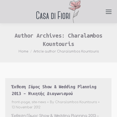
Author Archives:
Charalambos
Kountouris
You are here:
Home
Article author Charalambos Kountouris
Έκθεση Γάμος Show & Wedding Planning
2013 – Νικητής Διαγωνισμού
front-page
,
site-news
By
Charalambos Kountouris
13 November 2012
Έκθεση Γάμος Show & Wedding Planning 2013 –