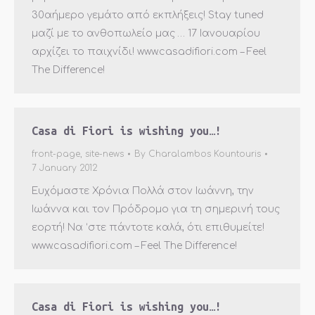
30αήμερο γεμάτο από εκπλήξεις! Stay tuned
μαζί με το ανθοπωλείο μας … 17 Ιανουαρίου
αρχίζει το παιχνίδι! www.casadifiori.com – Feel
The Difference!
Casa di Fiori is wishing you…!
front-page
,
site-news
By
Charalambos Kountouris
7 January 2012
Ευχόμαστε Χρόνια Πολλά στον Ιωάννη, την
Ιωάννα και τον Πρόδρομο για τη σημερινή τους
εορτή! Να ‘στε πάντοτε καλά, ότι επιθυμείτε!
www.casadifiori.com – Feel The Difference!
Casa di Fiori is wishing you…!