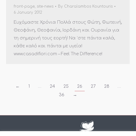
front-page
,
site-news
By
Charalambos Kountouris
6 January 2012
Ευχόμαστε Χρόνια Πολλά στους Φώτη, Φωτεινή,
Θεοφάνη, Θεοφανία, Ιορδάνη και Ουρανία για
τη σημερινή τους εορτή! Να ‘στε πάντα καλά,
κάθε καλό και πάντα με υγεία!
www.casadifiori.com – Feel The Difference!
←
1
…
24
25
26
27
28
…
36
→