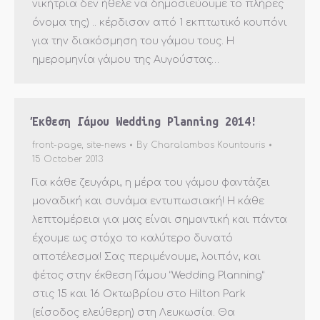
νικήτρια δεν ήθελε να δημοσιεύουμε το πλήρες
όνομα της) .. κέρδισαν από 1 εκπτωτικό κουπόνι
για την διακόσμηση του γάμου τους. Η
ημερομηνία γάμου της Αυγούστας…
Έκθεση Γάμου Wedding Planning 2014!
front-page
,
site-news
By
Charalambos Kountouris
15 October 2013
Για κάθε ζευγάρι, η μέρα του γάμου φαντάζει
μοναδική και συνάμα εντυπωσιακή! Η κάθε
λεπτομέρεια για μας είναι σημαντική και πάντα
έχουμε ως στόχο το καλύτερο δυνατό
αποτέλεσμα! Σας περιμένουμε, λοιπόν, και
φέτος στην έκθεση Γάμου “Wedding Planning”
στις 15 και 16 Οκτωβρίου στο Hilton Park
(είσοδος ελεύθερη) στη Λευκωσία. Θα