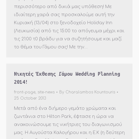
περισσότερο από δικιά μας υπόθεση! Με
ιδιαίτερη χαρά σας προσκαλούμε αυτή την
Κυριακή (13/04) στο ξενοδοχείο Holiday Inn
(Λευκωσία) από τις 15:00 το απόγευμα μέχρι και
τις 21:00 τ0 βράδυ για να συζητήσουμε και μαζί
το θέμα του Γάμου σας! Με την…
Νικητές Έκθεσης Γάμου Wedding Planning
2014!
front-page
,
site-news
By
Charalambos Kountouris
25 October 2013
Μετά από ένα διήμερο γεμάτο χρώματα και
ζωντάνια στο Hilton Park, έφτασε η ώρα να
ανακοινώσουμε τις νικήτριες του διαγωνισμού
μας. Η Αυγούστα Καλογήρου και η Ε.Κ (η δεύτερη