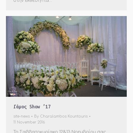
στην έκθεση! Για…
Γάμος Show ’17
site-news
By
Charalambos Kountouris
11 November 2016
Το Σαββατοκυρίακο 12&13 Νοεμβρίου σας