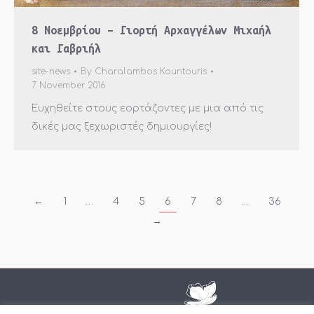
8 Νοεμβρίου – Γιορτή Αρχαγγέλων Μιχαήλ
και Γαβριήλ
site-news
By
Charalambos Kountouris
7 November 2016
Ευχηθείτε στους εορτάζοντες με μια από τις
δικές μας ξεχωριστές δημιουργίες!
←
1
…
4
5
6
7
8
…
36
→