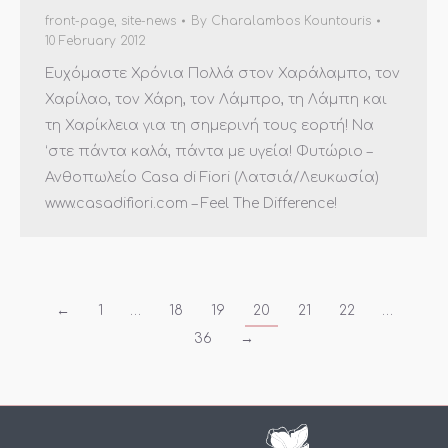
front-page
,
site-news
By
Charalambos Kountouris
10 February 2012
Ευχόμαστε Χρόνια Πολλά στον Χαράλαμπο, τον
Χαρίλαο, τον Χάρη, τον Λάμπρο, τη Λάμπη και
τη Χαρίκλεια για τη σημερινή τους εορτή! Να
‘στε πάντα καλά, πάντα με υγεία! Φυτώριο –
Ανθοπωλείο Casa di Fiori (Λατσιά/Λευκωσία)
www.casadifiori.com – Feel The Difference!
←
1
…
18
19
20
21
22
…
36
→