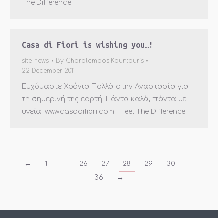
The Difference!
Casa di Fiori is wishing you…!
site-news
By
Charalambos Kountouris
22 December 2011
Ευχόμαστε Χρόνια Πολλά στην Αναστασία για
τη σημερινή της εορτή! Πάντα καλά, πάντα με
υγεία! www.casadifiori.com – Feel The Difference!
←
1
…
26
27
28
29
30
…
36
→