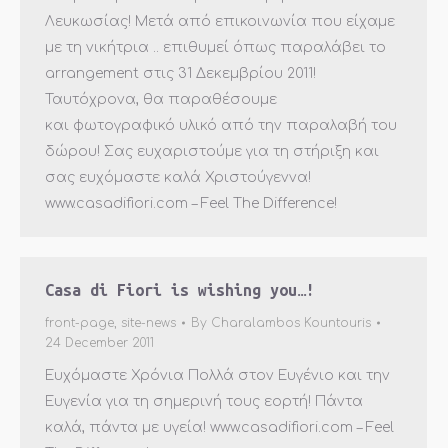
Λευκωσίας! Μετά από επικοινωνία που είχαμε
με τη νικήτρια .. επιθυμεί όπως παραλάβει το
arrangement στις 31 Δεκεμβρίου 2011!
Ταυτόχρονα, θα παραθέσουμε
και φωτογραφικό υλικό από την παραλαβή του
δώρου! Σας ευχαριστούμε για τη στήριξη και
σας ευχόμαστε καλά Χριστούγεννα!
www.casadifiori.com – Feel The Difference!
Casa di Fiori is wishing you…!
front-page
,
site-news
By
Charalambos Kountouris
24 December 2011
Ευχόμαστε Χρόνια Πολλά στον Ευγένιο και την
Ευγενία για τη σημερινή τους εορτή! Πάντα
καλά, πάντα με υγεία! www.casadifiori.com – Feel